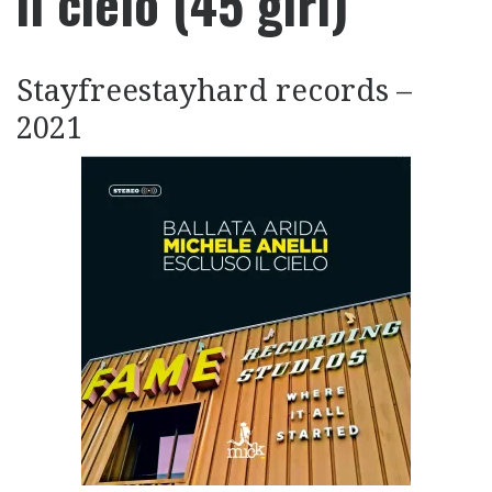
il cielo (45 giri)
Stayfreestayhard records –
2021