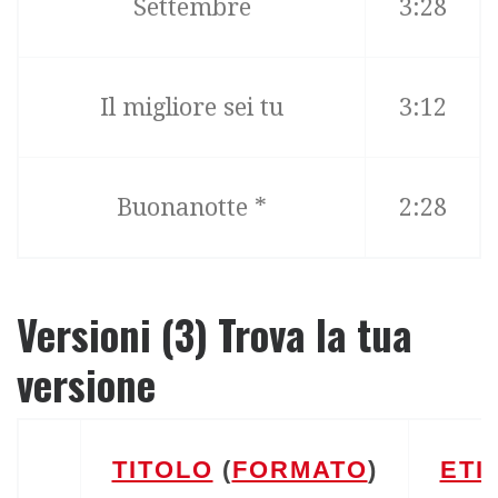
Settembre
3:28
Il migliore sei tu
3:12
Buonanotte *
2:28
Versioni (3) Trova la tua
versione
TITOLO
(
FORMATO
)
ETI