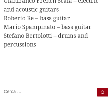
Gianfranco French Scala – electric
and acoustic guitars
Roberto Re – bass guitar
Mario Spampinato – bass guitar
Stefano Bertolotti – drums and
percussions
CERCA
Ce