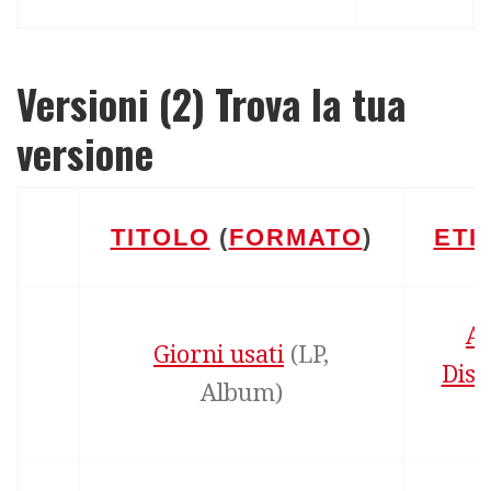
Versioni (2) Trova la tua
versione
TITOLO
(
FORMATO
)
ETI
Ad
Giorni usati
‎(LP,
Disc
Album)
S