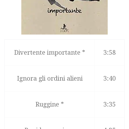
Divertente importante *
3:58
Ignora gli ordini alieni
3:40
Ruggine *
3:35