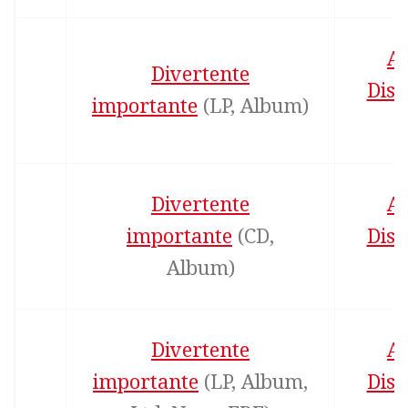
Ad
Divertente
Disc
importante
‎(LP, Album)
S
Divertente
Ad
importante
‎(CD,
Disc
Album)
S
Divertente
Ad
importante
‎(LP, Album,
Disc