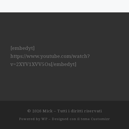
[embedyt]
https://www.youtube.com/watch?
v=2XYV1XVV5Os[/embedyt]
© 2026
Mick
– Tutti i diritti riservati
Powered by
WP
– Designed con il
tema Customizr